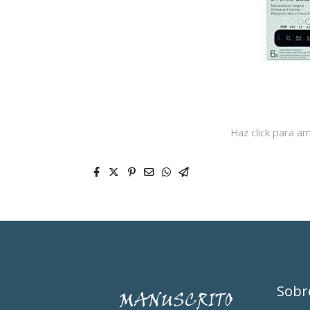
Haz click para am
Sobr