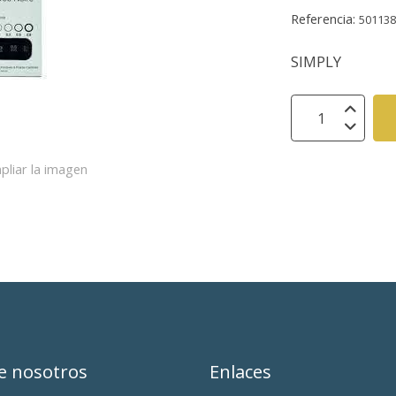
Referencia:
50113
SIMPLY
pliar la imagen
e nosotros
Enlaces