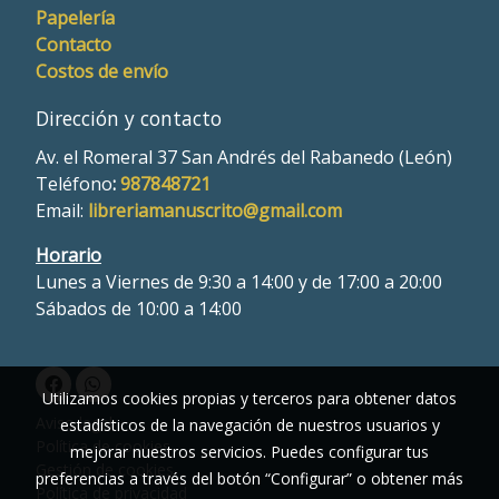
Papelería
Contacto
Costos de envío
Dirección y contacto
Av. el Romeral 37 San Andrés del Rabanedo (León)
Teléfono
:
987848721
Email:
libreriamanuscrito@gmail.com
Horario
Lunes a Viernes de 9:30 a 14:00 y de 17:00 a 20:00
Sábados de 10:00 a 14:00
Utilizamos cookies propias y terceros para obtener datos
Aviso legal
estadísticos de la navegación de nuestros usuarios y
Política de cookies
mejorar nuestros servicios. Puedes configurar tus
Gestión de cookies
preferencias a través del botón “Configurar” o obtener más
Política de privacidad